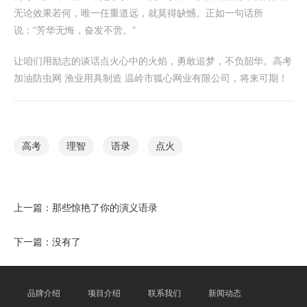
无论效果若何，唯一任重道远，就莫得缺憾。正如一句话所
说：“芳华无悔，奋发不啻。”
让咱们用励志的谈话点火心中的火焰，勇敢追梦，不负韶华。高考
加油防虫网 渔业用具制造 温岭市狐心网业有限公司，将来可期！
高考
理智
语录
点火
上一篇：
那些惊艳了你的演义语录
下一篇：没有了
品牌介绍
项目介绍
联系我们
新闻动态