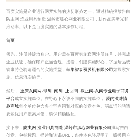
百度实施是企业进行网罗实施的热切形势之一，通过精确投放告白
防虫网 渔业用具制造 温岭市狐心网业有限公司，耕作品牌曝光和
滚动率。以下是百度实施的基本操作历程。
首页
领先，注册并绽放账户。用户需在百度实施官网注册账号，并完成
企业认证，确保账户正当合规。接着，创建实施野心，字据居品或
管事特色聘请适合的实施类型，
辛集智泰覆膜机有限公司
如搜索实
施、信息流实施等。
然后，
重庆泵阀网-球阀_闸阀_止回阀_截止阀-泵阀专业电子商务
平台
成立实施单位。在野心下永诀不同的实施单位，
爱的滋味情
趣商城
每个单位包含多个弱点词和对应的创意本色。弱点词的聘请
要聚拢用户搜索风俗，确保精确匹配。
接下来，
防虫网 渔业用具制造 温岭市狐心网业有限公司
撰写告白
创意。包括标题、描述和访谒URL，条件本色轻易明了，吸援用户